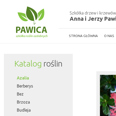
Szkółka drzew i krzewó
Anna i Jerzy Paw
STRONA GŁÓWNA
O NAS
Katalog
roślin
Azalia
Berberys
Bez
Brzoza
Budleja