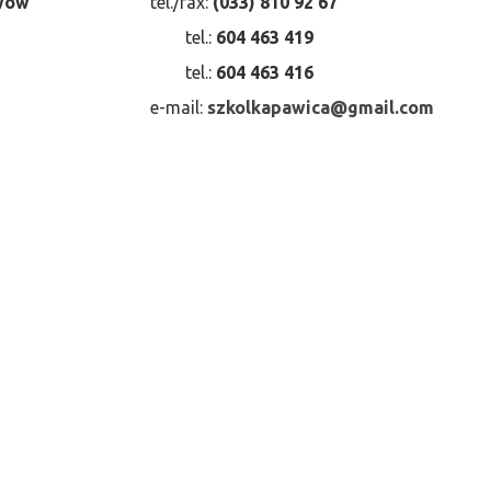
ewów
tel./fax:
(033) 810 92 67
tel.:
604 463 419
tel.:
604 463 416
e-mail:
szkolkapawica@gmail.com