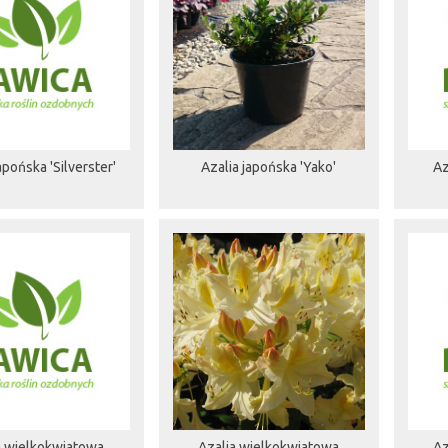
apońska 'Silverster'
Azalia japońska 'Yako'
Az
a wielkokwiatowa
Azalia wielkokwiatowa
Az