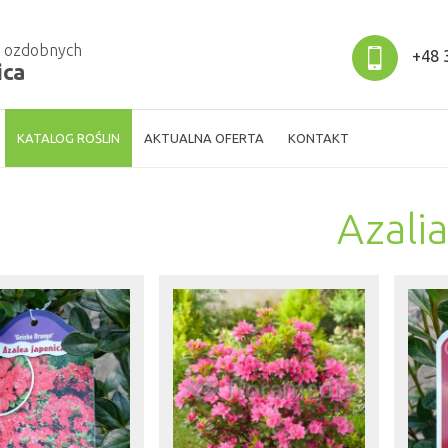
w ozdobnych
+48 3
ica
KATALOG ROŚLIN
AKTUALNA OFERTA
KONTAKT
Azalia