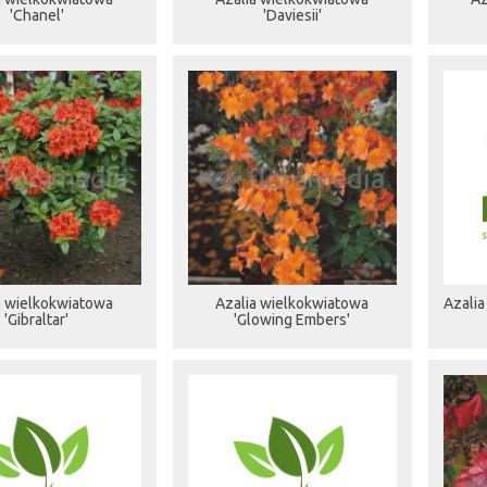
'Chanel'
'Daviesii'
a wielkokwiatowa
Azalia wielkokwiatowa
Azalia
'Gibraltar'
'Glowing Embers'