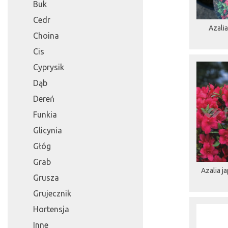
Buk
Cedr
Azalia
Choina
Cis
Cyprysik
Dąb
Dereń
Funkia
Glicynia
Głóg
Grab
Azalia j
Grusza
Grujecznik
Hortensja
Inne