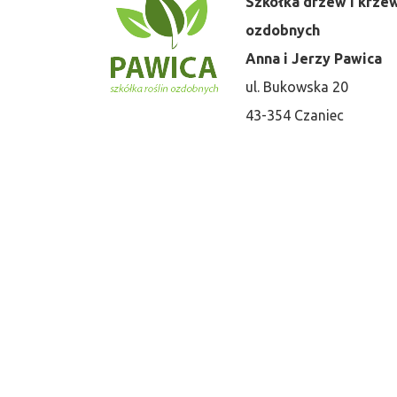
Szkółka drzew i krz
ozdobnych
Anna i Jerzy Pawica
ul. Bukowska 20
43-354 Czaniec