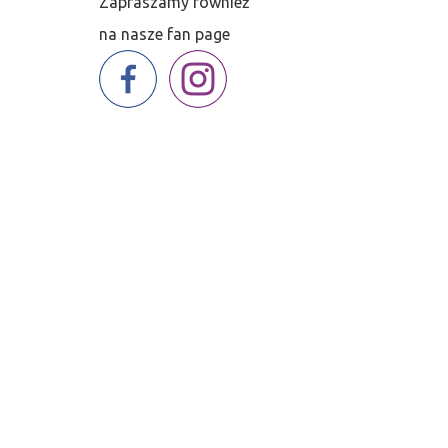
Zapraszamy również
저
na nasze fan page
는
재
정
건
전
성
을
보
여
주
기
위
해