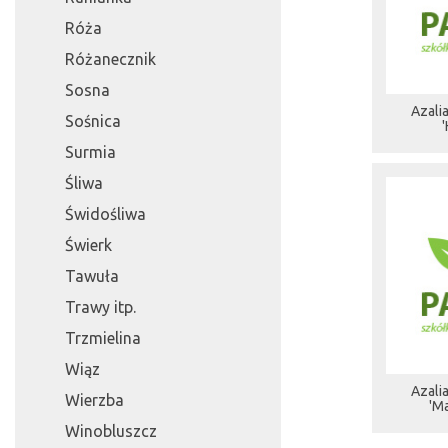
Róża
Różanecznik
Sosna
Azali
Sośnica
Surmia
Śliwa
Świdośliwa
Świerk
Tawuła
Trawy itp.
Trzmielina
Wiąz
Azali
Wierzba
'Ma
Winobluszcz