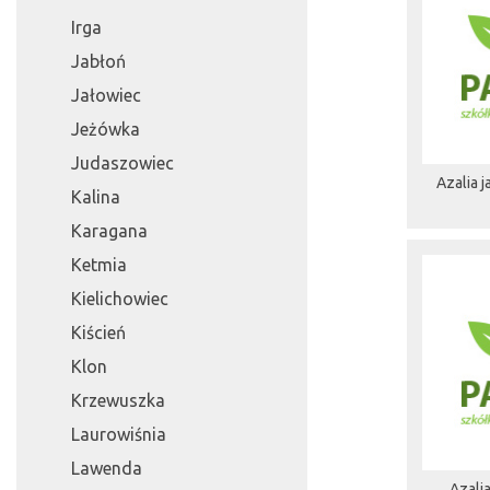
Irga
Jabłoń
Jałowiec
Jeżówka
Judaszowiec
Azalia j
Kalina
Karagana
Ketmia
Kielichowiec
Kiścień
Klon
Krzewuszka
Laurowiśnia
Lawenda
Azali