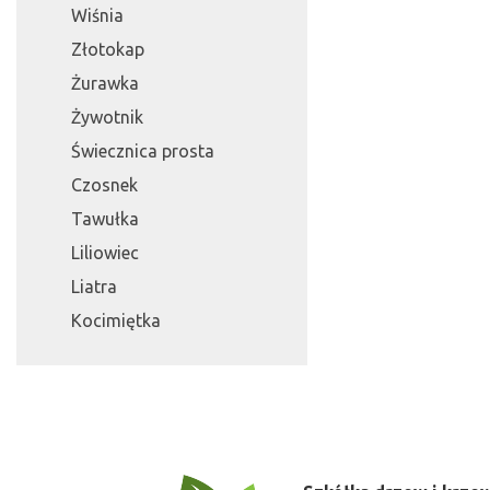
Wiśnia
Złotokap
Żurawka
Żywotnik
Świecznica prosta
Czosnek
Tawułka
Liliowiec
Liatra
Kocimiętka