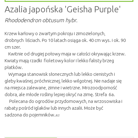
Azalia japońska 'Geisha Purple'
Rhododendron obtusum hybr.
Krzew karłowy o zwartym pokroju i zimozielonych,
drobnych liściach. Po 10 latach osiąga ok. 40 cm wys. i ok. 90
cm szer.
Kwitnie od drugiej połowy maja w całości okrywając krzew.
Kwiaty mają rzadki fioletowy kolor i lekko falisty brzeg
płatków.
Wymaga stanowisk słonecznych lub lekko cienistych i
gleby kwaśnej, próchnicznej, lekko wilgotnej. Nie nadaje się
na miejsca zalewane, zimne i wietrzne. Mrozoodporność
dobra, ale młode rośliny lepiej okryć na zimę. Strefa 6a.
Polecana do ogrodów przydomowych, na wrzosowiska i
rabaty pośród iglaków lub innych azalii. Może być
sadzona do pojemników.
AU