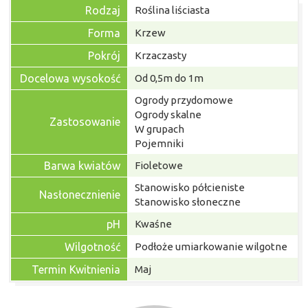
Rodzaj
Roślina liściasta
Forma
Krzew
Pokrój
Krzaczasty
Docelowa wysokość
Od 0,5m do 1m
Ogrody przydomowe
Ogrody skalne
Zastosowanie
W grupach
Pojemniki
Barwa kwiatów
Fioletowe
Stanowisko półcieniste
Nasłonecznienie
Stanowisko słoneczne
pH
Kwaśne
Wilgotność
Podłoże umiarkowanie wilgotne
Termin Kwitnienia
Maj