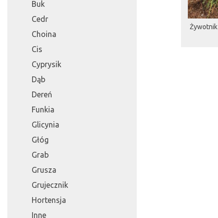
Buk
Cedr
Żywotnik
Choina
Cis
Cyprysik
Dąb
Dereń
Funkia
Glicynia
Głóg
Grab
Grusza
Grujecznik
Hortensja
Inne