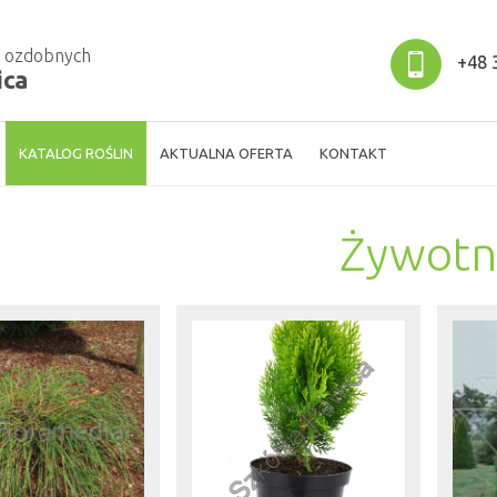
w ozdobnych
+48 3
ica
KATALOG ROŚLIN
AKTUALNA OFERTA
KONTAKT
Żywotn