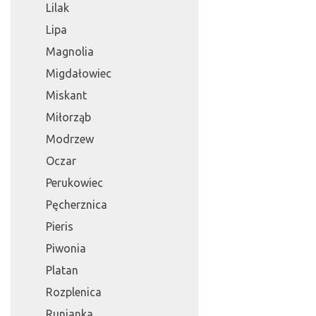
Lilak
Lipa
Magnolia
Migdałowiec
Miskant
Miłorząb
Modrzew
Oczar
Perukowiec
Pęcherznica
Pieris
Piwonia
Platan
Rozplenica
Runianka