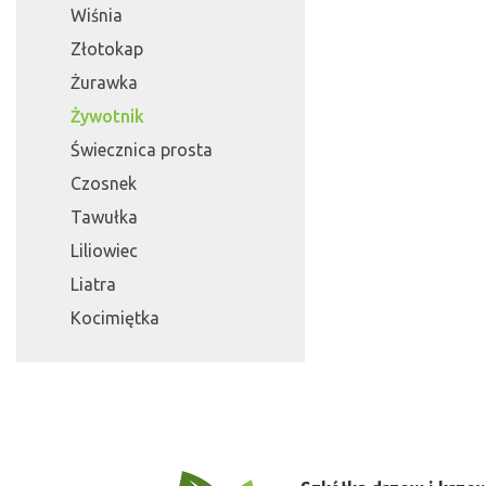
Wiśnia
Złotokap
Żurawka
Żywotnik
Świecznica prosta
Czosnek
Tawułka
Liliowiec
Liatra
Kocimiętka