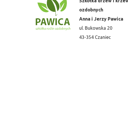
Szkółka drzew i krz
ozdobnych
Anna i Jerzy Pawica
ul. Bukowska 20
43-354 Czaniec