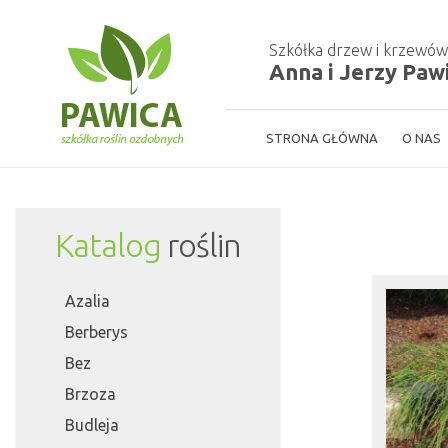
Szkółka drzew i krzewó
Anna i Jerzy Paw
STRONA GŁÓWNA
O NAS
Katalog
roślin
Azalia
Berberys
Bez
Brzoza
Budleja