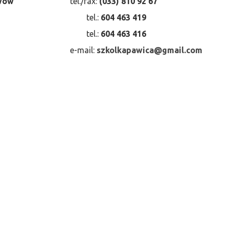
ewów
tel./fax:
(033) 810 92 67
tel.:
604 463 419
tel.:
604 463 416
e-mail:
szkolkapawica@gmail.com