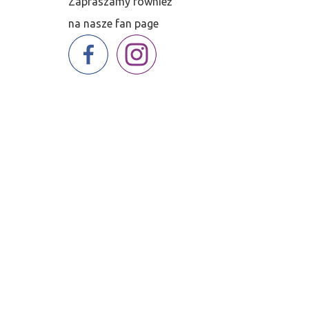
Zapraszamy również
저
na nasze fan page
는
재
정
건
전
성
을
보
여
주
기
위
해