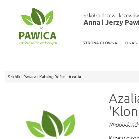
Szkółka drzew i krzewó
Anna i Jerzy Paw
STRONA GŁÓWNA
O NAS
Szkółka Pawica
›
Katalog Roślin
›
Azalia
Azal
'Klon
Rhododendro
Krzew o ro