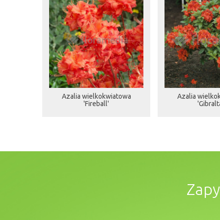
Azalia wielkokwiatowa
Azalia wielko
'Fireball'
'Gibralt
Zapy