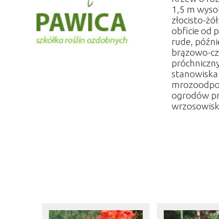
1,5 m wysok
złocisto-ż
obficie od 
rude, późni
brązowo-cze
próchniczny
stanowiska 
mrozoodporn
ogrodów pr
wrzosowiska