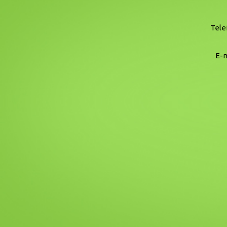
Tele
E-m