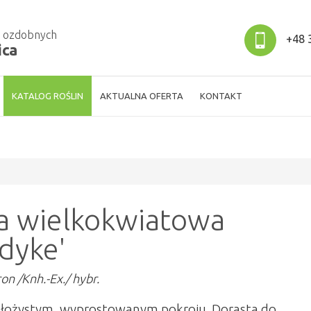
w ozdobnych
+48 3
ica
KATALOG ROŚLIN
AKTUALNA OFERTA
KONTAKT
ia wielkokwiatowa
dyke'
n /Knh.-Ex./ hybr.
złożystym, wyprostowanym pokroju. Dorasta do