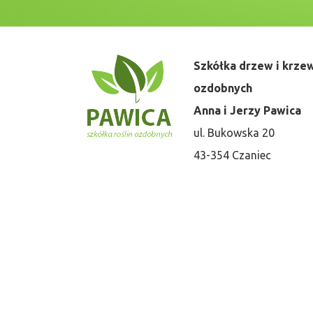
Szkółka drzew i krz
ozdobnych
Anna i Jerzy Pawica
ul. Bukowska 20
43-354 Czaniec