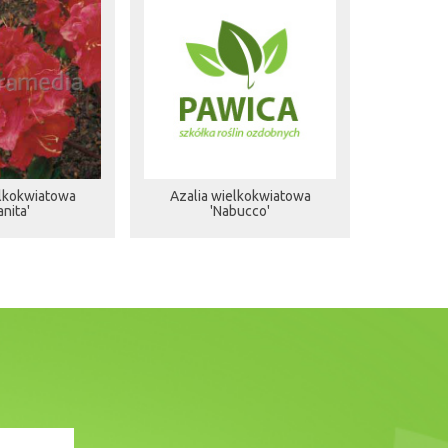
elkokwiatowa
Azalia wielkokwiatowa
anita'
'Nabucco'