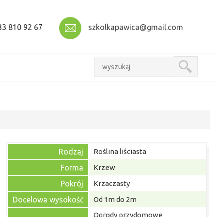
3 810 92 67
szkolkapawica@gmail.com
Rodzaj
Roślina liściasta
Forma
Krzew
Pokrój
Krzaczasty
Docelowa wysokość
Od 1m do 2m
Ogrody przydomowe