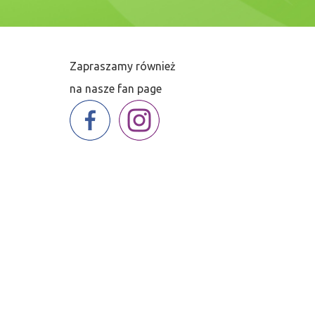
Zapraszamy również
저
na nasze fan page
는
재
정
건
전
성
을
보
여
주
기