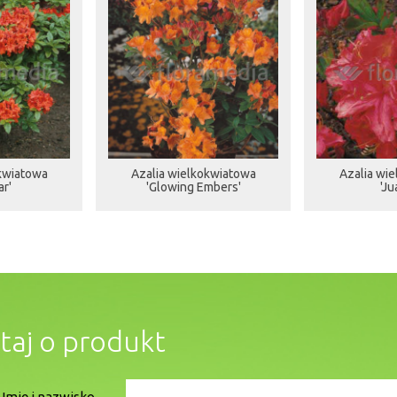
kwiatowa
Azalia wielkokwiatowa
Azalia wi
ar'
'Glowing Embers'
'Ju
taj o produkt
Imię i nazwisko