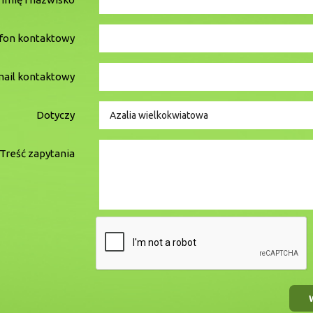
fon kontaktowy
ail kontaktowy
Dotyczy
Treść zapytania