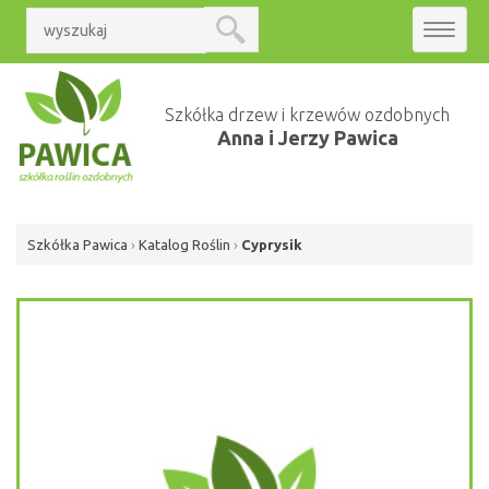
Toggle
navigat
Szkółka drzew i krzewów ozdobnych
Anna i Jerzy Pawica
Szkółka Pawica
›
Katalog Roślin
›
Cyprysik