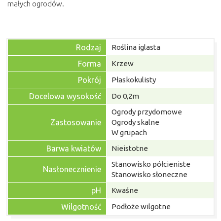
małych ogrodów.
Rodzaj
Roślina iglasta
Forma
Krzew
Pokrój
Płaskokulisty
Docelowa wysokość
Do 0,2m
Ogrody przydomowe
Zastosowanie
Ogrody skalne
W grupach
Barwa kwiatów
Nieistotne
Stanowisko półcieniste
Nasłonecznienie
Stanowisko słoneczne
pH
Kwaśne
Wilgotność
Podłoże wilgotne