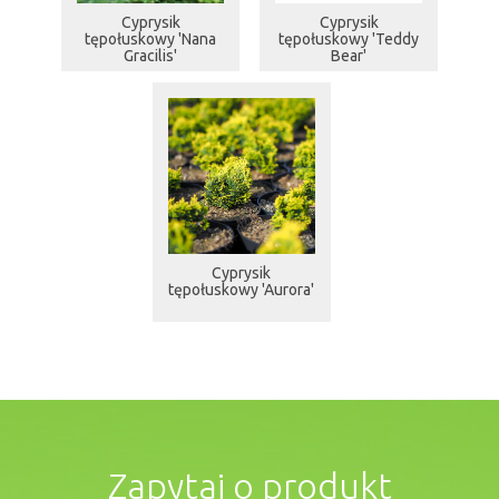
Cyprysik
Cyprysik
tępołuskowy 'Nana
tępołuskowy 'Teddy
Gracilis'
Bear'
Cyprysik
tępołuskowy 'Aurora'
Zapytaj o produkt