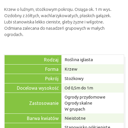
Krzew o luźnym, stożkowym pokroju. Osiąga ok. 1 m wys.
Ozdobny z żółtych, wachlarzykowatych, płaskich gałązek.
Lubi stanowiska lekko cieniste, gleby żyzne i wilgotne.
Odmiana zalecana do nasadzeń grupowych w małych
ogrodach.
Rodzaj
Roślina iglasta
Forma
Krzew
Pokrój
Stożkowy
Docelowa wysokość
Od 0,5m do 1m
Ogrody przydomowe
Zastosowanie
Ogrody skalne
W grupach
Barwa kwiatów
Nieistotne
Stanowisko półcieniste