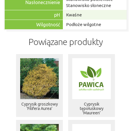
Nasłonecznienie
Stanowisko słoneczne
pH
Kwaśne
Wilgotność
Podłoże wilgotne
Powiązane produkty
Cyprysik groszkowy
Cyprysik
'Filifera Aurea'
tępołuskowy
'Maureen'