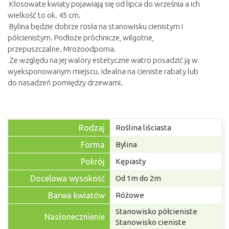
Kłosowate kwiaty pojawiają się od lipca do września a ich
wielkość to ok. 45 cm.
Bylina będzie dobrze rosła na stanowisku cienistym i
półcienistym. Podłoże próchnicze, wilgotne,
przepuszczalne. Mrozoodporna.
Ze względu na jej walory estetyczne watro posadzić ją w
wyeksponowanym miejscu. Idealna na cieniste rabaty lub
do nasadzeń pomiędzy drzewami.
Rodzaj
Roślina liściasta
Forma
Bylina
Pokrój
Kępiasty
Docelowa wysokość
Od 1m do 2m
Barwa kwiatów
Różowe
Stanowisko półcieniste
Nasłonecznienie
Stanowisko cieniste