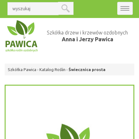
Toggle
navigat
Szkółka drzew i krzewów ozdobnych
Anna i Jerzy Pawica
Szkółka Pawica
›
Katalog Roślin
›
Świecznica prosta