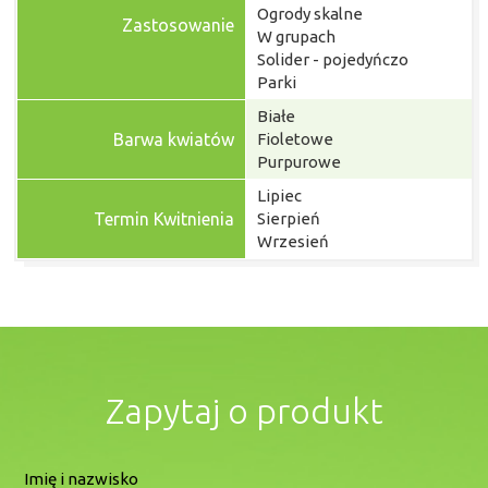
Ogrody skalne
Zastosowanie
W grupach
Solider - pojedyńczo
Parki
Białe
Barwa kwiatów
Fioletowe
Purpurowe
Lipiec
Termin Kwitnienia
Sierpień
Wrzesień
Zapytaj o produkt
Imię i nazwisko