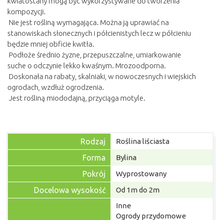
kwiatostany mogą być wykorzystywane do tworzenia
kompozycji.
Nie jest rośliną wymagająca. Można ją uprawiać na
stanowiskach słonecznych i półcienistych lecz w półcieniu
będzie mniej obficie kwitła.
Podłoże średnio żyzne, przepuszczalne, umiarkowanie
suche o odczynie lekko kwaśnym. Mrozoodporna.
Doskonała na rabaty, skalniaki, w nowoczesnych i wiejskich
ogrodach, wzdłuż ogrodzenia.
Jest rośliną miododajną, przyciąga motyle.
Rodzaj
Roślina liściasta
Forma
Bylina
Pokrój
Wyprostowany
Docelowa wysokość
Od 1m do 2m
Inne
Ogrody przydomowe