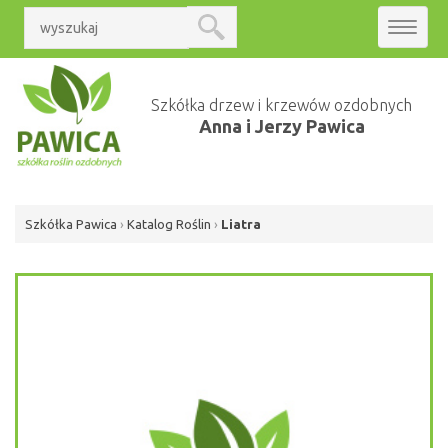
Toggle
navigat
Szkółka drzew i krzewów ozdobnych
Anna i Jerzy Pawica
Szkółka Pawica
›
Katalog Roślin
›
Liatra