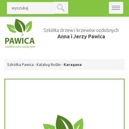
Toggle
navigat
Szkółka drzew i krzewów ozdobnych
Anna i Jerzy Pawica
Szkółka Pawica
›
Katalog Roślin
›
Karagana