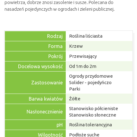
powietrza, dobrze znosi zasolenie i susze. Polecana do
nasadzeń pojedynczych w ogrodach i zieleni publicznej.
Rodzaj
Roślina liściasta
Forma
Krzew
Pokrój
Przewisający
Docelowa wysokość
Od 1m do 2m
Ogrody przydomowe
Zastosowanie
Solider - pojedyńczo
Parki
Barwa kwiatów
Żółte
Stanowisko półcieniste
Nasłonecznienie
Stanowisko słoneczne
pH
Roślina tolerancyjna
Wilgotność
Podłoże suche