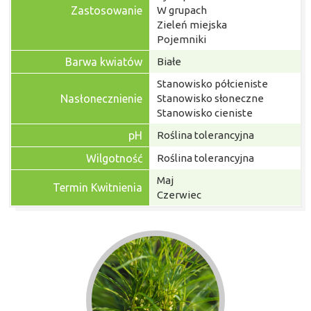
Zastosowanie
W grupach
Zieleń miejska
Pojemniki
Barwa kwiatów
Białe
Stanowisko półcieniste
Nasłonecznienie
Stanowisko słoneczne
Stanowisko cieniste
pH
Roślina tolerancyjna
Wilgotność
Roślina tolerancyjna
Maj
Termin Kwitnienia
Czerwiec