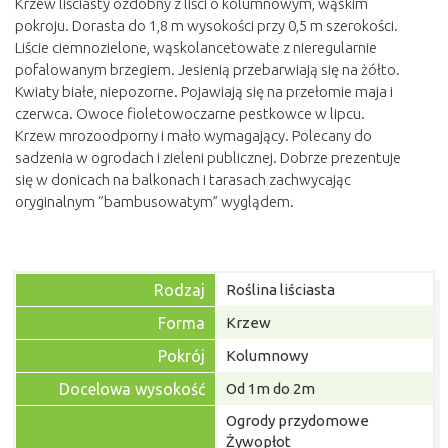
Krzew liściasty ozdobny z liści o kolumnowym, wąskim
pokroju. Dorasta do 1,8 m wysokości przy 0,5 m szerokości.
Liście ciemnozielone, wąskolancetowate z nieregularnie
pofalowanym brzegiem. Jesienią przebarwiają się na żółto.
Kwiaty białe, niepozorne. Pojawiają się na przełomie maja i
czerwca. Owoce fioletowoczarne pestkowce w lipcu.
Krzew mrozoodporny i mało wymagający. Polecany do
sadzenia w ogrodach i zieleni publicznej. Dobrze prezentuje
się w donicach na balkonach i tarasach zachwycając
oryginalnym ‘’bambusowatym” wyglądem.
Rodzaj
Roślina liściasta
Forma
Krzew
Pokrój
Kolumnowy
Docelowa wysokość
Od 1m do 2m
Ogrody przydomowe
Żywopłot