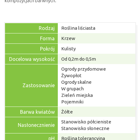
kompozycjach barwnych.
Rodzaj
Roślina liściasta
Forma
Krzew
Pokrój
Kulisty
Docelowa wysokość
Od 0,2m do 0,5m
Ogrody przydomowe
Żywopłot
Ogrody skalne
Zastosowanie
W grupach
Zieleń miejska
Pojemniki
Barwa kwiatów
Żółte
Stanowisko półcieniste
Nasłonecznienie
Stanowisko słoneczne
pH
Roślina tolerancyjna